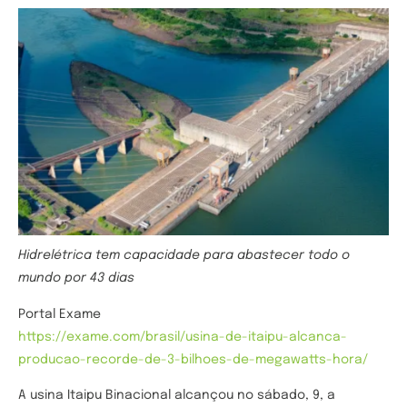
Hidrelétrica tem capacidade para abastecer todo o
mundo por 43 dias
Portal Exame
https://exame.com/brasil/usina-de-itaipu-alcanca-
producao-recorde-de-3-bilhoes-de-megawatts-hora/
A usina Itaipu Binacional alcançou no sábado, 9, a