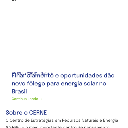
09/02/2017
Notícia
Financiamento e oportunidades dão
novo fôlego para energia solar no
Brasil
Continue Lendo
Sobre o CERNE
O Centro de
Estratégias em Recursos Naturais e Energia
(CERNE) é o mais importante centro de pensamento