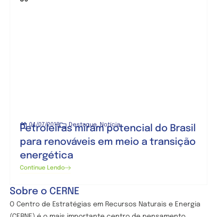
04/07/2018
Destaque
,
Notícia
Petroleiras miram potencial do Brasil
para renováveis em meio a transição
energética
Continue Lendo
Sobre o CERNE
O Centro de
Estratégias em Recursos Naturais e Energia
(CERNE) é o mais importante centro de pensamento