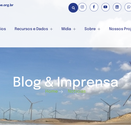
e.org.br
ios
Recursos e Dados
Mídia
Sobre
Nossos Pro
Blog & Imprensa
Home
Notícias