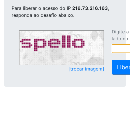
Para liberar o acesso
do IP
216.73.216.163
,
responda ao desafio abaixo.
Digite 
lado no
[trocar imagem]