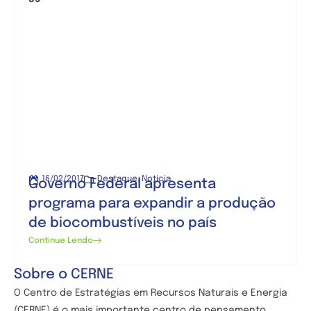
16/02/2017
Destaque
,
Notícia
Governo Federal apresenta
programa para expandir a produção
de biocombustíveis no país
Continue Lendo
Sobre o CERNE
O Centro de
Estratégias em Recursos Naturais e Energia
(CERNE) é o mais importante centro de pensamento