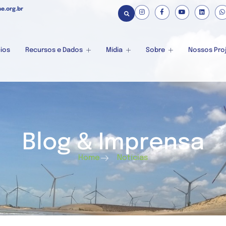
e.org.br
ios
Recursos e Dados
Mídia
Sobre
Nossos Pro
Blog & Imprensa
Home
Notícias