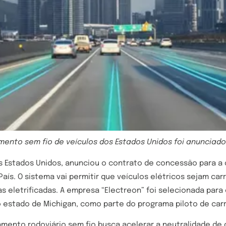
amento sem fio de veículos dos Estados Unidos foi anunciad
s Estados Unidos, anunciou o contrato de concessão para a
País. O sistema vai permitir que veículos elétricos sejam c
 eletrificadas. A empresa “Electreon” foi selecionada para
no estado de Michigan, como parte do programa piloto de car
mento rodoviário sem fio busca acelerar a neutralidade de 