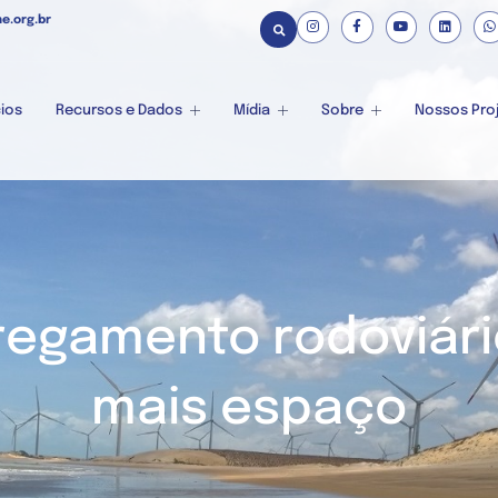
e.org.br
ios
Recursos e Dados
Mídia
Sobre
Nossos Pro
regamento rodoviári
mais espaço