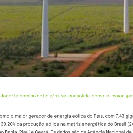
adonorte.com.br/noticia/rn-se-consolida-como-o-maior-ger
omo o maior gerador de energia eólica do País, com 7,43 gig
30,20% da produção eólica na matriz energética do Brasil (2
o Bahia, Piauí e Ceará. Os dados são da Agência Nacional de 