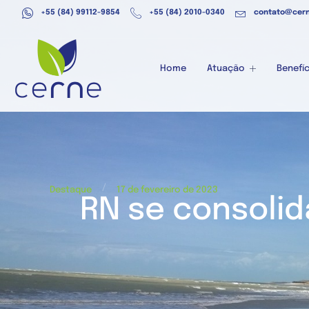
+55 (84) 99112-9854
+55 (84) 2010-0340
contato@cern
Home
Atuação
Benefíc
/
Destaque
17 de fevereiro de 2023
RN se consolid