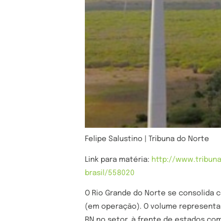
Felipe Salustino | Tribuna do Norte
Link para matéria:
http://www.tribun
brasil/558020
O Rio Grande do Norte se consolida c
(em operação). O volume representa 
RN no setor, à frente de estados com