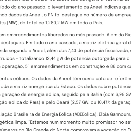
ríodo do ano passado, o levantamento da Aneel indicava que
gundo dados da Aneel, o RN foi destaque no número de empre
 (MW), do total de 1.280,2 MW em todo o País.
ram empreendimentos liberados no mês passado. Além do Rio
 destaques. Em todo o ano passado, a matriz elétrica geral 
da segundo a Aneel, além dos 7,43 de potência fiscalizada,
ruídos – totalizando 12,44 gW de potência outorgada para o
 operação, 51 empreendimentos em construção e 88 com co
ntos eólicos. Os dados da Aneel têm como data de referênci
toda a matriz energética do Estado. Os dados sobre potência
 geração de energia eólica, seguido pela Bahia (com 6,98 GW
ção eólica do País) e pelo Ceará (2,57 GW, ou 10,47% da geraç
iação Brasileira de Energia Eólica (ABEEólica), Elbia Gann
rgética limpa. “Estamos num momento muito promissor no s
 números do Rio Grande do Norte comprovam a vocação do Es