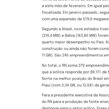
a este mês de fevereiro. Em igual pe
fiscalizada. Em janeiro passado, se
com uma expansão de 579,6 megawatts
Segundo a Aneel, nove estados tive
(319,4 MW) e Bahia (163,80 MW) foram
quarto maior desempenho no País. Ain
construção ou ainda não foram const
11 GW). São 240 empreendimentos em
No total, o RN soma 379 empreendime
que a eólica responde por 89,17% de 
Norte na melhor posição do Brasil em
Piauí (com 3,34 GW, ou 13,58% da gera
Para a presidente executiva da Assoc
do RN para a produção da fonte ene
destaque para o setor eólico. Esses