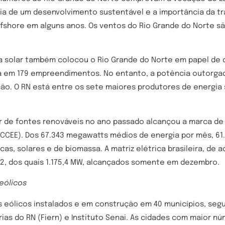
ncia de um desenvolvimento sustentável e a importância da t
fshore em alguns anos. Os ventos do Rio Grande do Norte 
a solar também colocou o Rio Grande do Norte em papel de 
uída em 179 empreendimentos. No entanto, a potência outorga
. O RN está entre os sete maiores produtores de energia so
tir de fontes renováveis no ano passado alcançou a marca de
 (CCEE). Dos 67.343 megawatts médios de energia por mês, 
icas, solares e de biomassa. A matriz elétrica brasileira, de
2, dos quais 1.175,4 MW, alcançados somente em dezembro.
eólicos
s eólicos instalados e em construção em 40 municípios, seg
rias do RN (Fiern) e Instituto Senai. As cidades com maior