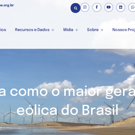
e.org.br
ios
Recursos e Dados
Mídia
Sobre
Nossos Pro
a como o maior ger
eólica do Brasil