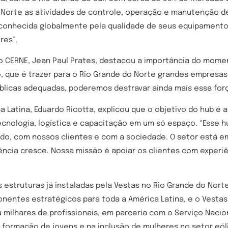
 Norte as atividades de controle, operação e manutenção de
econhecida globalmente pela qualidade de seus equipament
res”.
o CERNE, Jean Paul Prates, destacou a importância do mome
, que é trazer para o Rio Grande do Norte grandes empresas 
úblicas adequadas, poderemos destravar ainda mais essa for
a Latina, Eduardo Ricotta, explicou que o objetivo do hub é 
nologia, logística e capacitação em um só espaço. “Esse 
do, com nossos clientes e com a sociedade. O setor está e
ncia cresce. Nossa missão é apoiar os clientes com experiê
estruturas já instaladas pela Vestas no Rio Grande do Nort
entes estratégicos para toda a América Latina, e o Vestas
milhares de profissionais, em parceria com o Serviço Nacio
a formação de jovens e na inclusão de mulheres no setor eól