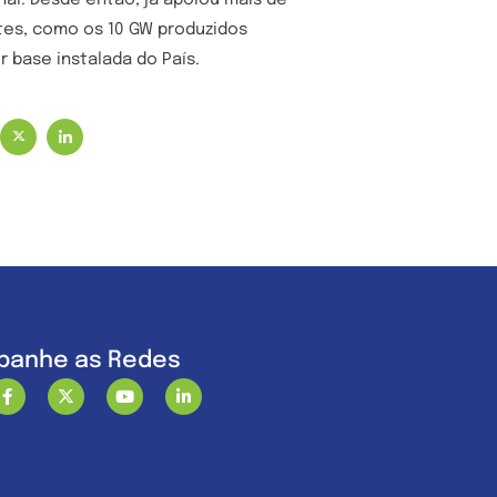
al. Desde então, já apoiou mais de
tes, como os 10 GW produzidos
r base instalada do País.
anhe as Redes