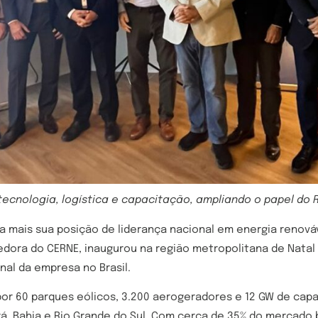
tecnologia, logística e capacitação, ampliando o papel do R
a mais sua posição de liderança nacional em energia renováv
dora do CERNE, inaugurou na região metropolitana de Natal 
nal da empresa no Brasil.
por 60 parques eólicos, 3.200 aerogeradores e 12 GW de cap
 Bahia e Rio Grande do Sul. Com cerca de 35% do mercado br