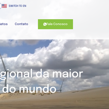
SWITCH TO EN
Fale Conosco
jetos
Contato
gional da maior
s do mundo