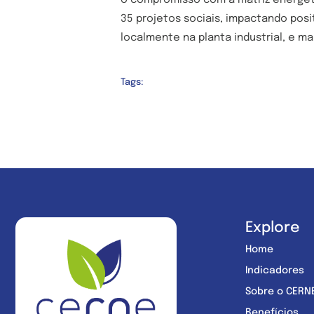
o compromisso com a matriz energéti
35 projetos sociais, impactando pos
localmente na planta industrial, e m
Tags:
Explore
Home
Indicadores
Sobre o CERN
Benefícios