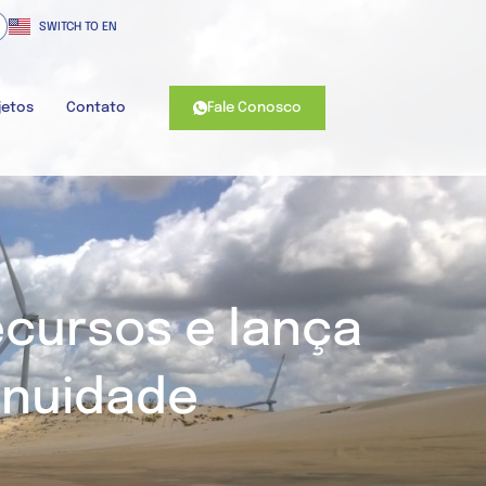
SWITCH TO EN
Fale Conosco
jetos
Contato
ecursos e lança
inuidade