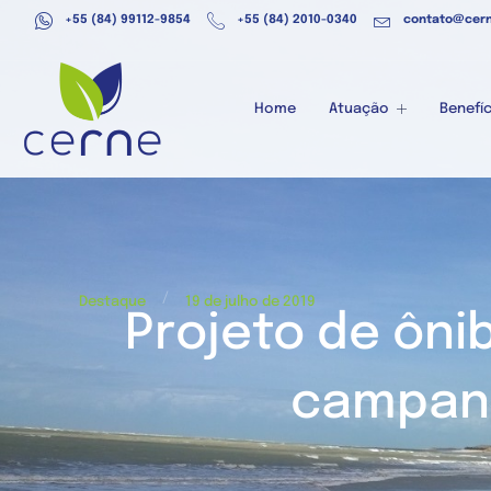
+55 (84) 99112-9854
+55 (84) 2010-0340
contato@cern
Home
Atuação
Benefíc
/
Destaque
19 de julho de 2019
Projeto de ôni
campanh