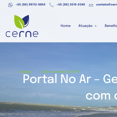
+55 (84) 99112-9854
+55 (84) 2010-0340
contato@cern
Home
Atuação
Benefíc
/
Clipping
8 de novembro de 2017
Portal No Ar – G
com 