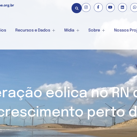
e.org.br
ios
Recursos e Dados
Mídia
Sobre
Nossos Pro
eração eólica no RN
crescimento perto d