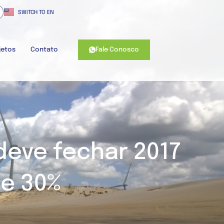
SWITCH TO EN
Fale Conosco
jetos
Contato
 deve fechar 2017
e 30%