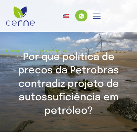
/
Destaque
10 de julho de 2018
Por que política de
preços da Petrobras
contradiz projeto de
autossuficiência em
petróleo?