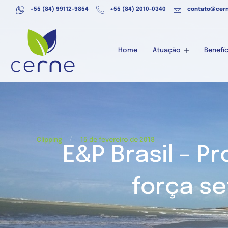
+55 (84) 99112-9854
+55 (84) 2010-0340
contato@cern
Home
Atuação
Benefíc
/
Clipping
15 de fevereiro de 2018
E&P Brasil – P
força se