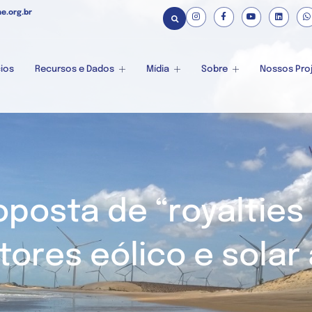
e.org.br
ios
Recursos e Dados
Mídia
Sobre
Nossos Pro
roposta de “royalties
tores eólico e solar a