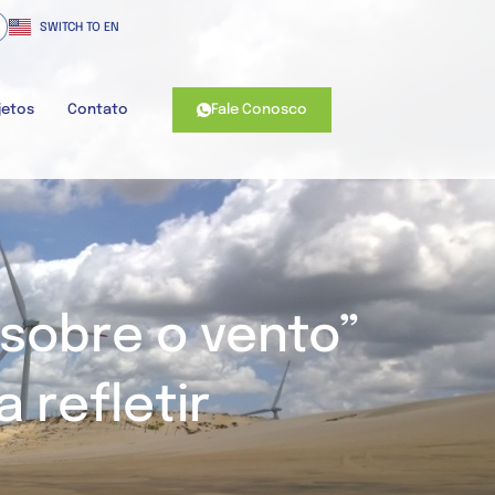
SWITCH TO EN
Fale Conosco
jetos
Contato
 sobre o vento”
 refletir