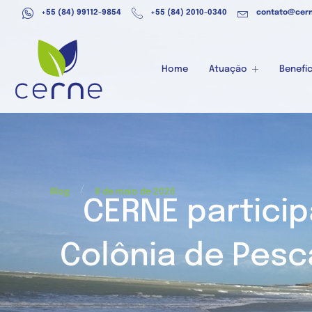
+55 (84) 99112-9854
+55 (84) 2010-0340
contato@cern
Home
Atuação
Benefíc
/
Blog
8 de maio de 2026
CERNE partici
Colônia de Pes