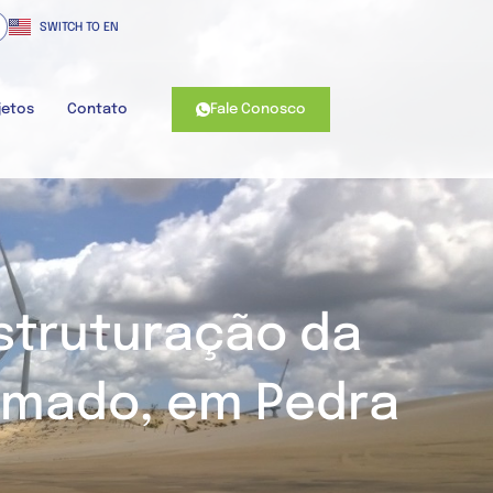
SWITCH TO EN
Fale Conosco
jetos
Contato
struturação da
imado, em Pedra