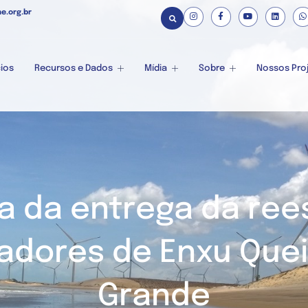
e.org.br
ios
Recursos e Dados
Mídia
Sobre
Nossos Pro
pa da entrega da ree
cadores de Enxu Que
Grande