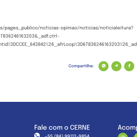
s/pages_publico/noticias-opiniao/noticias/noticialeitura?
7836246163203&_adf.ctrl-
ntid%3DCCEE_643842%26_afrLoop%3D67836246163203%26_adf
Compartilhe:
Fale com o CERNE
Acomp
+55 (84) 99112-9854