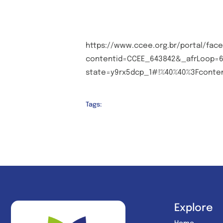
https://www.ccee.org.br/portal/face
contentid=CCEE_643842&_afrLoop=6
state=y9rx5dcp_1#!%40%40%3Fconte
Tags:
Explore