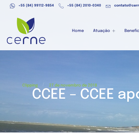
+55 (84) 99112-9854
+55 (84) 2010-0340
contato@cern
Home
Atuação
Benefíc
/
Clipping
27 de novembro de 2018
CCEE – CCEE ap