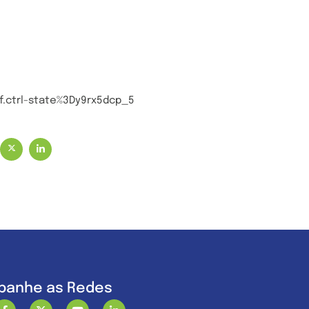
.ctrl-state%3Dy9rx5dcp_5
anhe as Redes