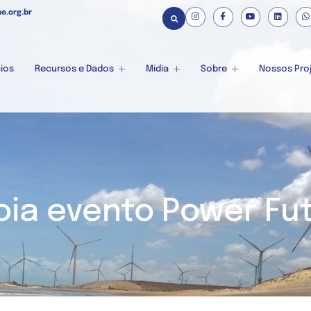
e.org.br
ios
Recursos e Dados
Mídia
Sobre
Nossos Pro
oia evento Power F