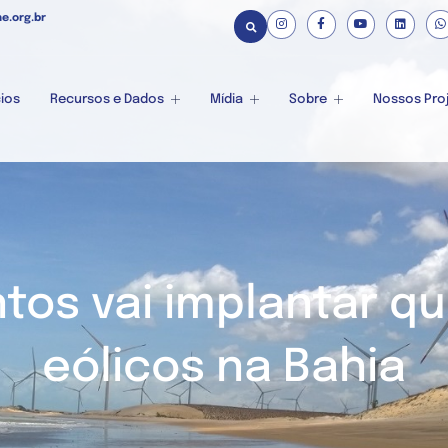
e.org.br
ios
Recursos e Dados
Mídia
Sobre
Nossos Pro
tos vai implantar q
eólicos na Bahia