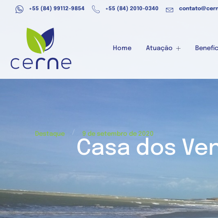
+55 (84) 99112-9854
+55 (84) 2010-0340
contato@cern
Home
Atuação
Benefíc
/
Destaque
9 de setembro de 2020
Casa dos Ven