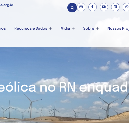
e.org.br
ios
Recursos e Dados
Mídia
Sobre
Nossos Pro
 eólica no RN enquad